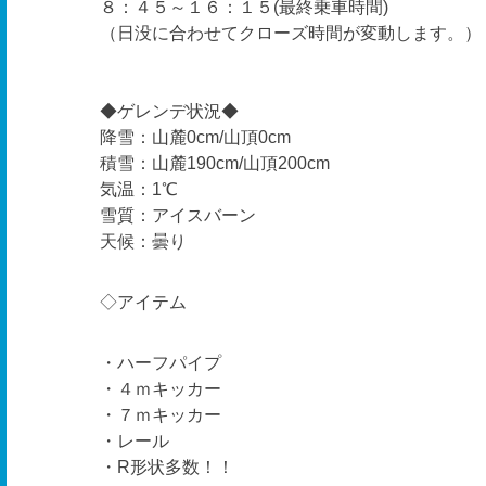
８：４５～１６：１５(最終乗車時間)
（日没に合わせてクローズ時間が変動します。）
◆ゲレンデ状況◆
降雪：山麓0cm/山頂0cm
積雪：山麓190cm/山頂200cm
気温：1℃
雪質：アイスバーン
天候：曇り
◇アイテム
・ハーフパイプ
・４ｍキッカー
・７ｍキッカー
・レール
・R形状多数！！