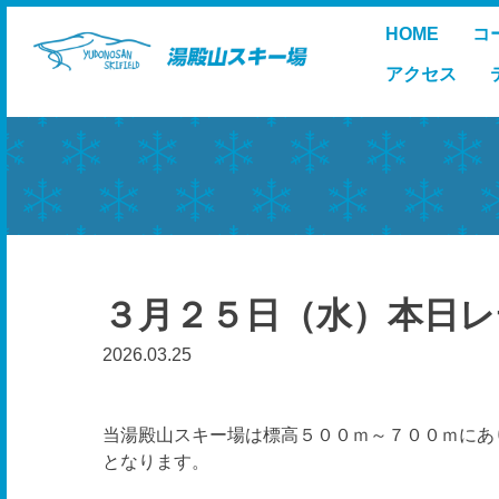
Skip
HOME
コ
to
content
アクセス
３月２５日（水）本日レ
2026.03.25
当湯殿山スキー場は標高５００ｍ～７００ｍにあ
となります。