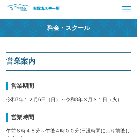
Skip
to
content
料金・スクール
営業案内
営業期間
令和7年１２月6日（日）～令和8年３月３１日（火）
営業時間
午前８時４５分～午後４時００分(日没時間により前後し