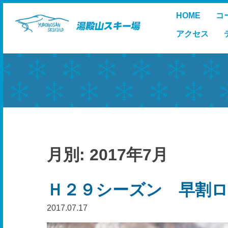
Skip
HOME
コ
to
content
アクセス
月別: 2017年7月
Ｈ２９シーズン 早割ロ
2017.07.17