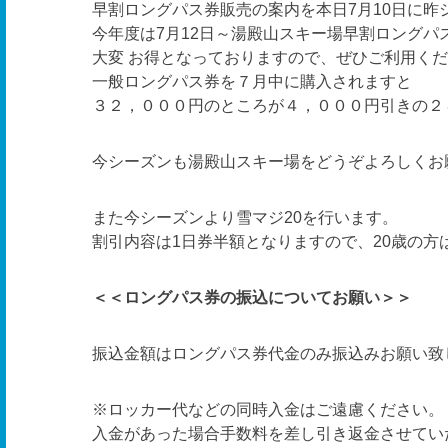
早割ロングパス券販売の案内を本日7月10日に昨
今年度は7月12日～湯殿山スキー場早割ロングパ
大変 お得となっておりますので、ぜひご利用く
一般ロングパス券を７月中に購入されますと
３２，０００円のところが４，０００円引きの２
今シーズンも湯殿山スキー場をどうぞよろしくお
また今シーズンより雪マジ20を行います。
割引内容は1日券半額となりますので、20歳の方
＜＜ロングパス券の振込についてお願い＞＞
振込金額はロングパス券代金のみ振込みお願い致
※ロッカー代などの同時入金はご遠慮ください。
入金があった場合手数料を差し引き返金させてい