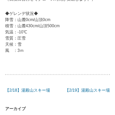
◆ゲレンデ状況◆
降雪：山麓0cm/山頂0cm
積雪：山麓430cm/山頂500cm
気温：-10℃
雪質：圧雪
天候：雪
風 ：3ｍ
【2/18】湯殿山スキー場
【2/19】湯殿山スキー場
投
稿
アーカイブ