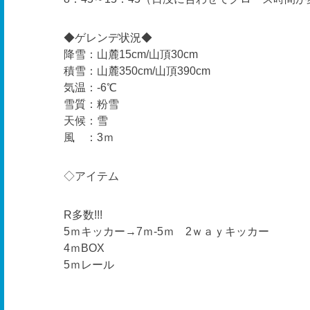
◆ゲレンデ状況◆
降雪：山麓15cm/山頂30cm
積雪：山麓350cm/山頂390cm
気温：-6℃
雪質：粉雪
天候：雪
風 ：3ｍ
◇アイテム
R多数!!!
5ｍキッカー→7ｍ-5ｍ 2ｗａｙキッカー
4ｍBOX
5ｍレール