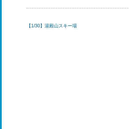
【1/30】湯殿山スキー場
投
稿
ナ
ビ
ゲ
ー
シ
ョ
ン