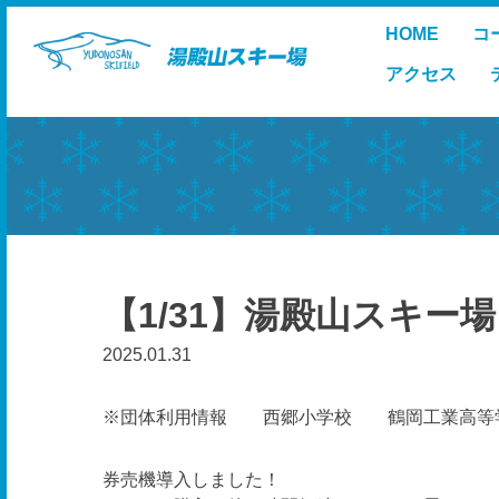
Skip
HOME
コ
to
content
アクセス
【1/31】湯殿山スキー場
2025.01.31
※団体利用情報 西郷小学校 鶴岡工業高等学
券売機導入しました！