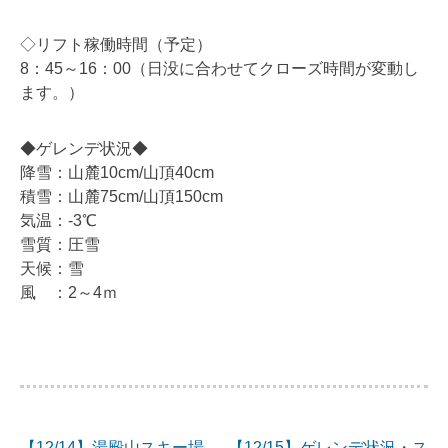
◇リフト稼働時間（予定）
8：45～16：00（日没に合わせてクローズ時間が変動し
ます。）
◆ゲレンデ状況◆
降雪：山麓10cm/山頂40cm
積雪：山麓75cm/山頂150cm
気温：-3℃
雪質：圧雪
天候：雪
風 ：2～4ｍ
【12/14】湯殿山スキー場
【12/15】ゲレンデ状況・ス