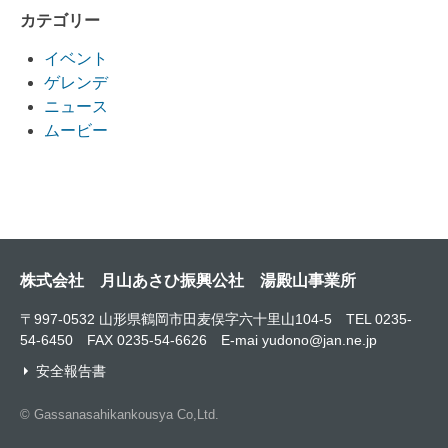
カテゴリー
イベント
ゲレンデ
ニュース
ムービー
株式会社 月山あさひ振興公社 湯殿山事業所
〒997-0532 山形県鶴岡市田麦俣字六十里山104-5 TEL 0235-
54-6450 FAX 0235-54-6626 E-mai yudono@jan.ne.jp
安全報告書
© Gassanasahikankousya Co,Ltd.