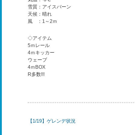
雪質：アイスバーン
天候：晴れ
風 ：1～2ｍ
◇アイテム
5ｍレール
4ｍキッカー
ウェーブ
4ｍBOX
R多数!!!
【1/19】ゲレンデ状況
投