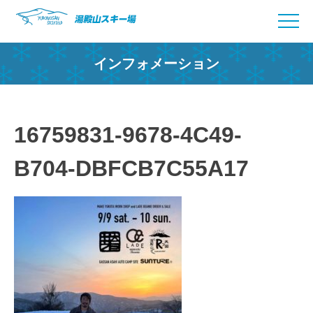
Skip
to
content
インフォメーション
16759831-9678-4C49-
B704-DBFCB7C55A17