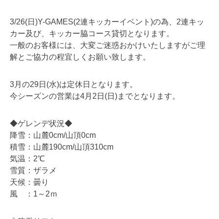
3/26(日)Y-GAMES(2連キッカーイベント)の為、2連キッ
カー及び、キッカー脇コース貸切となります。
一般のお客様には、大変ご迷惑おかけいたしますがご理
解とご協力の程宜しくお願い致します。
3月の29日(水)は定休日となります。
今シーズンの営業は4月2日(日)までとなります。
◆ゲレンデ状況◆
降雪：山麓0cm/山頂0cm
積雪：山麓190cm/山頂310cm
気温：2℃
雪質：ザラメ
天候：曇り
風 ：1～2ｍ