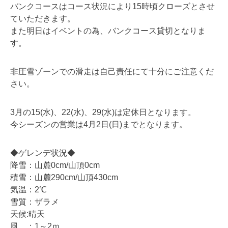
バンクコースはコース状況により15時頃クローズとさせ
ていただきます。
また明日はイベントの為、バンクコース貸切となりま
す。
非圧雪ゾーンでの滑走は自己責任にて十分にご注意くだ
さい。
3月の15(水)、22(水)、29(水)は定休日となります。
今シーズンの営業は4月2日(日)までとなります。
◆ゲレンデ状況◆
降雪：山麓0cm/山頂0cm
積雪：山麓290cm/山頂430cm
気温：2℃
雪質：ザラメ
天候:晴天
風 ：1～2ｍ