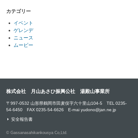
カテゴリー
イベント
ゲレンデ
ニュース
ムービー
株式会社 月山あさひ振興公社 湯殿山事業所
〒997-0532 山形県鶴岡市田麦俣字六十里山104-5 TEL 0235-
54-6450 FAX 0235-54-6626 E-mai yudono@jan.ne.jp
安全報告書
© Gassanasahikankousya Co,Ltd.