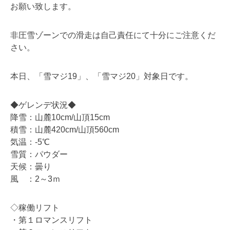
お願い致します。
非圧雪ゾーンでの滑走は自己責任にて十分にご注意くだ
さい。
本日、「雪マジ19」、「雪マジ20」対象日です。
◆ゲレンデ状況◆
降雪：山麓10cm/山頂15cm
積雪：山麓420cm/山頂560cm
気温：-5℃
雪質：パウダー
天候：曇り
風 ：2～3ｍ
◇稼働リフト
・第１ロマンスリフト