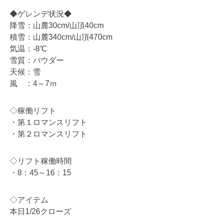
◆ゲレンデ状況◆
降雪：山麓30cm/山頂40cm
積雪：山麓340cm/山頂470cm
気温：-8℃
雪質：パウダー
天候：雪
風 ：4～7ｍ
◇稼働リフト
・第１ロマンスリフト
・第２ロマンスリフト
◇リフト稼働時間
・8：45～16：15
◇アイテム
本日1/26クローズ