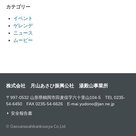
カテゴリー
イベント
ゲレンデ
ニュース
ムービー
株式会社 月山あさひ振興公社 湯殿山事業所
〒997-0532 山形県鶴岡市田麦俣字六十里山104-5 TEL 0235-
54-6450 FAX 0235-54-6626 E-mai yudono@jan.ne.jp
安全報告書
© Gassanasahikankousya Co,Ltd.