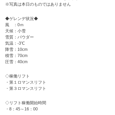
※写真は本日のものではありません
◆ゲレンデ状況◆
風 ：0ｍ
天候：小雪
雪質：パウダー
気温：-3℃
降雪：10cm
積雪：70cm
圧雪：40cm
◇稼働リフト
・第１ロマンスリフト
・第３ロマンスリフト
◇リフト稼働開始時間
・8：45～16：00