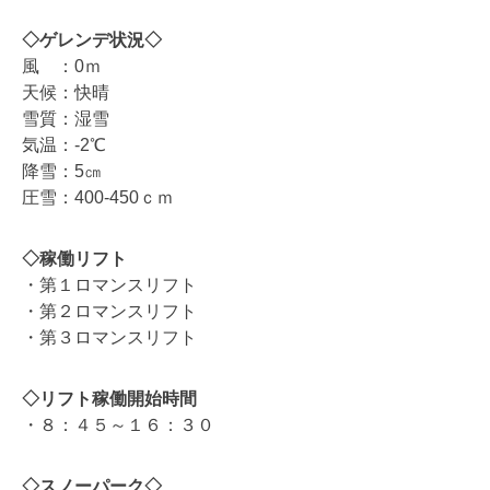
◇ゲレンデ状況◇
風 ：0ｍ
天候：快晴
雪質：湿雪
気温：-2℃
降雪：5㎝
圧雪：400-450ｃｍ
◇稼働リフト
・第１ロマンスリフト
・第２ロマンスリフト
・第３ロマンスリフト
◇リフト稼働開始時間
・８：４５～１６：３０
◇スノーパーク◇