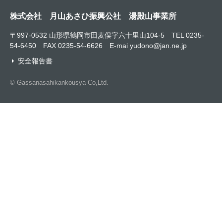
株式会社 月山あさひ振興公社 湯殿山事業所
〒997-0532 山形県鶴岡市田麦俣字六十里山104-5 TEL 0235-
54-6450 FAX 0235-54-6626 E-mai yudono@jan.ne.jp
安全報告書
© Gassanasahikankousya Co,Ltd.