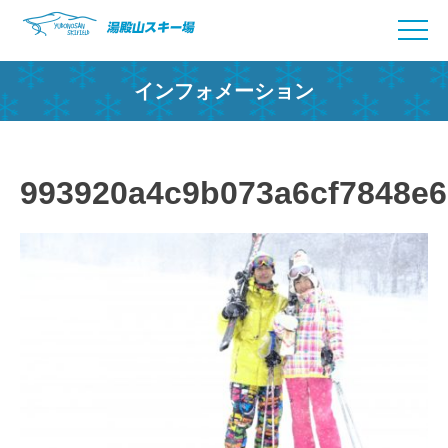
Skip
to
content
インフォメーション
993920a4c9b073a6cf7848e6