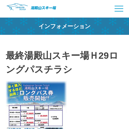
Skip
to
content
インフォメーション
最終湯殿山スキー場Ｈ29ロ
ングパスチラシ