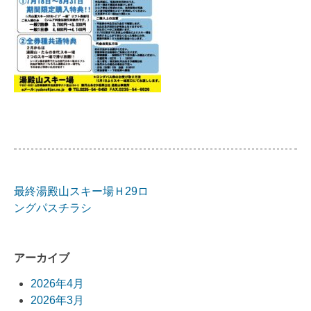
最終湯殿山スキー場Ｈ29ロ
投
ングパスチラシ
稿
ナ
アーカイブ
ビ
2026年4月
2026年3月
ゲ