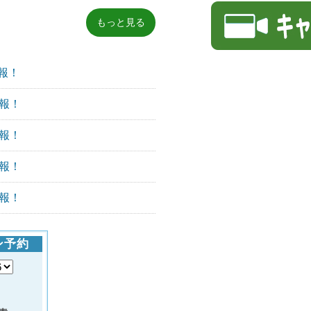
もっと見る
報！
報！
報！
報！
報！