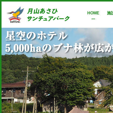
Skip
to
HOME
施
content